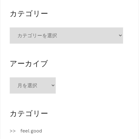
カテゴリー
カ
テ
ゴ
リ
ー
アーカイブ
ア
ー
カ
イ
ブ
カテゴリー
feel good