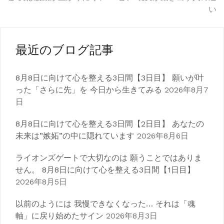
稿
い
ナ
ビ
最近のブログ記事
ゲ
8月8日に向けて心を整える3日間【3日目】 願いが叶
ー
った「さらに先」を 今日から生きてみる
2026年8月7
シ
日
ョ
8月8日に向けて心を整える3日間【2日目】 あなたの
ン
未来は”嫉妬”の中に隠れています
2026年8月6日
ライオンズゲートで大切なのは 願うことではありま
せん。 8月8日に向けて心を整える3日間【1日目】
2026年8月5日
以前のようには 我慢できなくなった… それは「魂
軸」に戻り始めたサイン
2026年8月3日