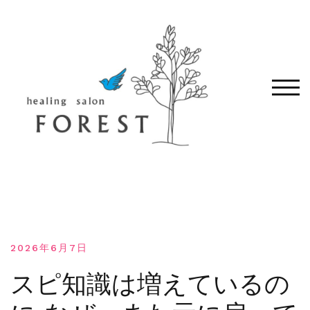
コ
ン
テ
ン
ツ
へ
モバ
移
動
す
る
2026年6月7日
スピ知識は増えているの