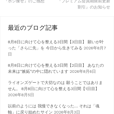
投
『ポジ痩せ』のご感想
『プレミアム会員期限前更新
割引』のお知らせ
稿
ナ
最近のブログ記事
ビ
ゲ
8月8日に向けて心を整える3日間【3日目】 願いが叶
った「さらに先」を 今日から生きてみる
2026年8月7
ー
日
シ
8月8日に向けて心を整える3日間【2日目】 あなたの
ョ
未来は”嫉妬”の中に隠れています
2026年8月6日
ン
ライオンズゲートで大切なのは 願うことではありま
せん。 8月8日に向けて心を整える3日間【1日目】
2026年8月5日
以前のようには 我慢できなくなった… それは「魂
軸」に戻り始めたサイン
2026年8月3日