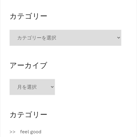
カテゴリー
カ
テ
ゴ
リ
ー
アーカイブ
ア
ー
カ
イ
ブ
カテゴリー
feel good