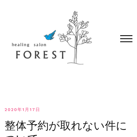
コ
ン
テ
ン
ツ
へ
モバ
移
動
す
る
2020年1月17日
整体予約が取れない件に