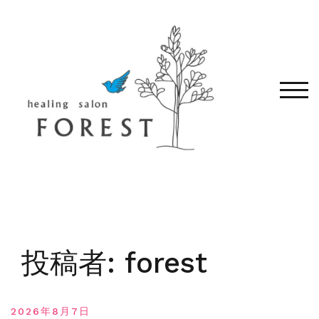
コ
ン
テ
ン
ツ
へ
モバ
移
動
す
る
投稿者:
forest
2026年8月7日