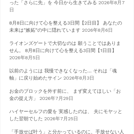
ゲ
った「さらに先」を 今日から生きてみる
2026年8月7
日
ー
シ
8月8日に向けて心を整える3日間【2日目】 あなたの
未来は”嫉妬”の中に隠れています
2026年8月6日
ョ
ライオンズゲートで大切なのは 願うことではありま
ン
せん。 8月8日に向けて心を整える3日間【1日目】
2026年8月5日
以前のようには 我慢できなくなった… それは「魂
軸」に戻り始めたサイン
2026年8月3日
お金のブロックを外す前に、 まず変えてほしい「お
金の捉え方」
2026年7月29日
ハイヤーセルフの愛を 実感したのは、 夫にモヤッと
した翌朝でした
2026年7月25日
「手放せば叶う」と分かっているのに、手放せない人