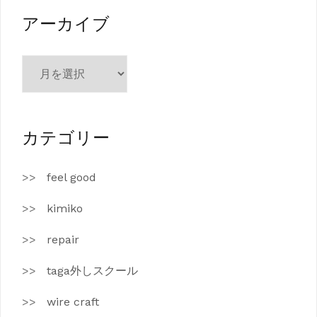
ー
アーカイブ
ア
ー
カ
イ
ブ
カテゴリー
feel good
kimiko
repair
taga外しスクール
wire craft