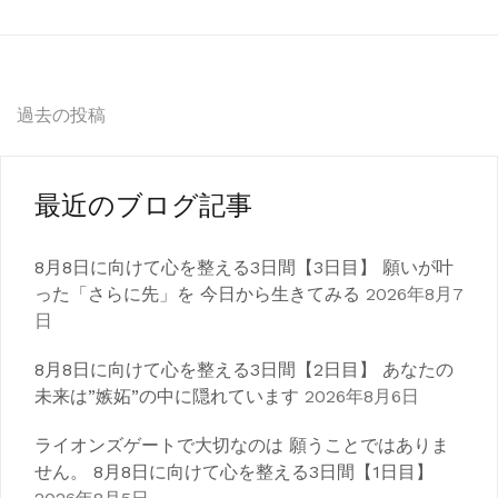
投
過去の投稿
稿
ナ
最近のブログ記事
ビ
8月8日に向けて心を整える3日間【3日目】 願いが叶
ゲ
った「さらに先」を 今日から生きてみる
2026年8月7
日
ー
シ
8月8日に向けて心を整える3日間【2日目】 あなたの
未来は”嫉妬”の中に隠れています
2026年8月6日
ョ
ライオンズゲートで大切なのは 願うことではありま
ン
せん。 8月8日に向けて心を整える3日間【1日目】