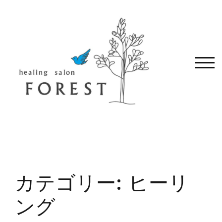
コ
ン
テ
ン
ツ
へ
モバ
移
動
す
る
カテゴリー:
ヒーリ
ング