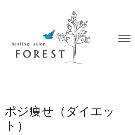
コ
ン
テ
ン
ツ
へ
モバ
移
動
す
る
ポジ痩せ（ダイエッ
ト）