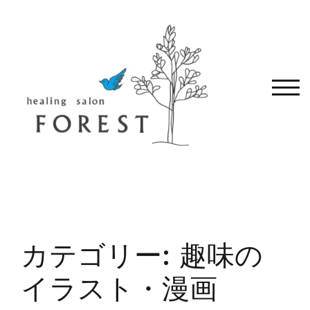
コ
ン
テ
ン
ツ
へ
モバ
移
動
す
る
カテゴリー:
趣味の
イラスト・漫画