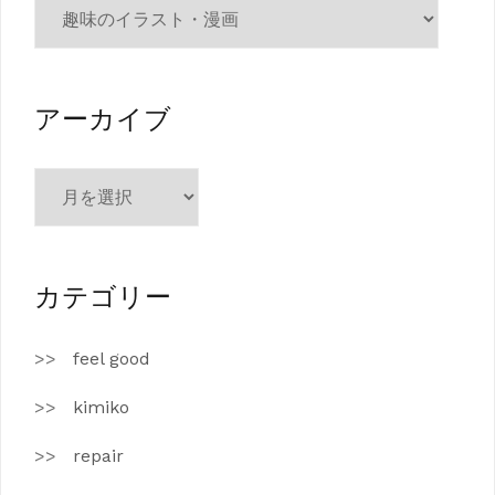
カ
テ
ゴ
リ
ー
アーカイブ
ア
ー
カ
イ
ブ
カテゴリー
feel good
kimiko
repair