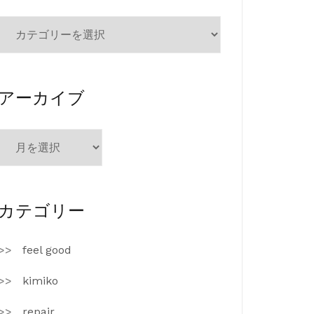
カ
テ
ゴ
リ
ー
アーカイブ
ア
ー
カ
イ
ブ
カテゴリー
feel good
kimiko
repair