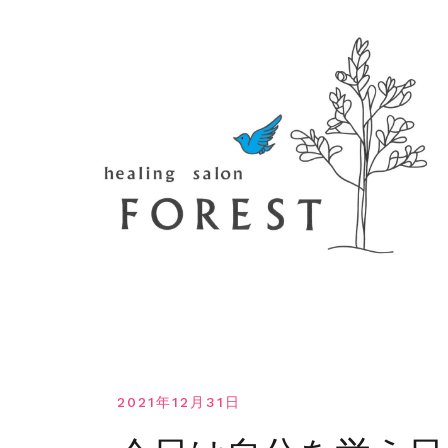
コ
ン
テ
ン
ツ
へ
移
動
す
る
2021年12月31日