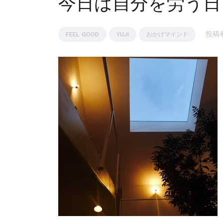
今日は自分を労う日
投稿者
FEEL GOOD
YUJI
おかげマインド