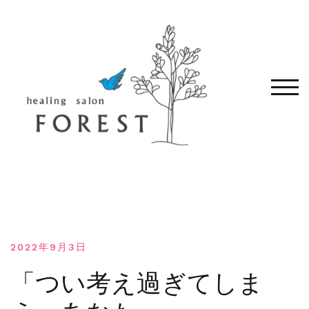
コ
ン
テ
ン
ツ
へ
モバ
移
動
す
る
2022年9月3日
「つい考え過ぎてしま