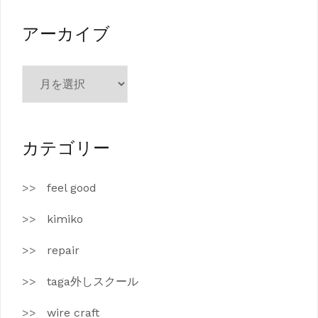
リ
ー
アーカイブ
ア
ー
カ
イ
ブ
カテゴリー
feel good
kimiko
repair
taga外しスクール
wire craft