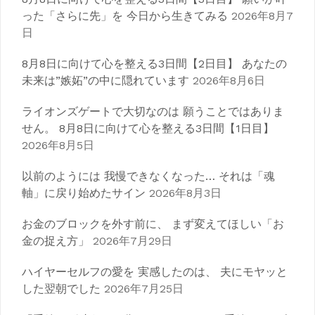
ー
った「さらに先」を 今日から生きてみる
2026年8月7
シ
日
ョ
8月8日に向けて心を整える3日間【2日目】 あなたの
ン
未来は”嫉妬”の中に隠れています
2026年8月6日
ライオンズゲートで大切なのは 願うことではありま
せん。 8月8日に向けて心を整える3日間【1日目】
2026年8月5日
以前のようには 我慢できなくなった… それは「魂
軸」に戻り始めたサイン
2026年8月3日
お金のブロックを外す前に、 まず変えてほしい「お
金の捉え方」
2026年7月29日
ハイヤーセルフの愛を 実感したのは、 夫にモヤッと
した翌朝でした
2026年7月25日