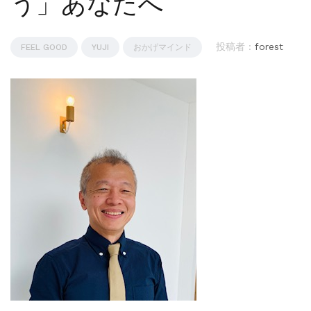
う」あなたへ
投稿者 :
forest
FEEL GOOD
YUJI
おかげマインド