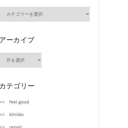
カ
テ
ゴ
リ
ー
アーカイブ
ア
ー
カ
イ
ブ
カテゴリー
feel good
kimiko
repair