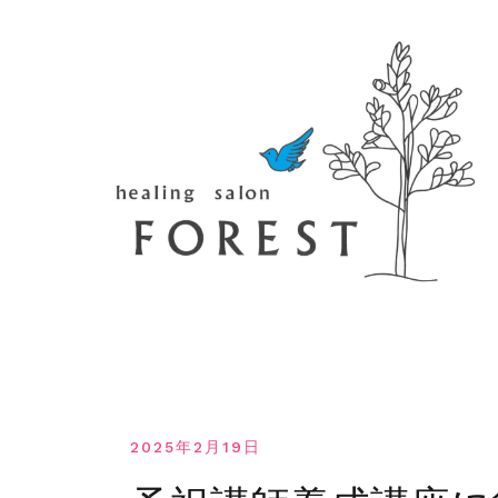
コ
ン
テ
ン
ツ
へ
移
動
す
る
2025年2月19日