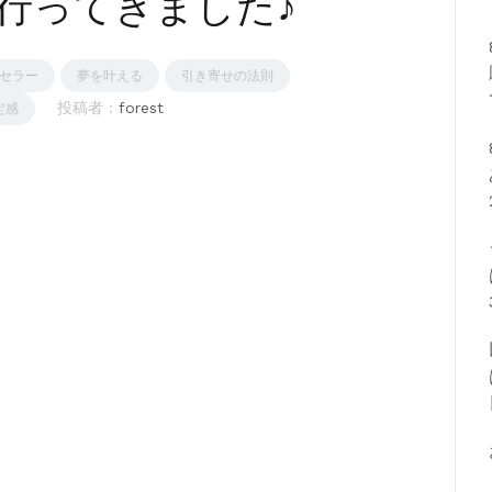
行ってきました♪
セラー
夢を叶える
引き寄せの法則
投稿者 :
forest
定感