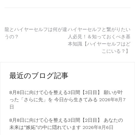
投
龍とハイヤーセルフは何が違
ハイヤーセルフと繋がりたい
うの？
人必見！＆知っておくべき基
稿
本知識【ハイヤーセルフはど
こにいる？】
ナ
ビ
ゲ
最近のブログ記事
ー
8月8日に向けて心を整える3日間【3日目】 願いが叶
シ
った「さらに先」を 今日から生きてみる
2026年8月7
日
ョ
ン
8月8日に向けて心を整える3日間【2日目】 あなたの
未来は”嫉妬”の中に隠れています
2026年8月6日