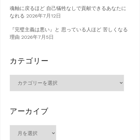
魂軸に戻るほど 自己犠牲なしで貢献できるあなたに
なれる
2026年7月12日
『完璧主義は悪い』と 思っている人ほど 苦しくなる
理由
2026年7月5日
カテゴリー
カ
テ
ゴ
リ
ー
アーカイブ
ア
ー