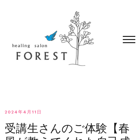
コ
ン
テ
ン
ツ
へ
モバ
移
動
す
る
2024年4月11日
受講生さんのご体験【春