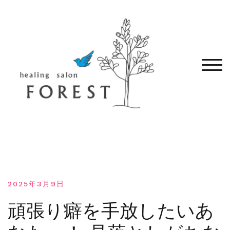
コ
ン
テ
ン
ツ
へ
モバ
移
動
す
る
2025年3月9日
頑張り癖を手放したいあ