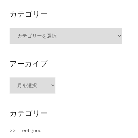
カテゴリー
カ
テ
ゴ
リ
ー
アーカイブ
ア
ー
カ
イ
ブ
カテゴリー
feel good