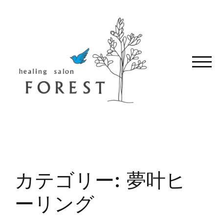
コ
ン
テ
ン
ツ
へ
モバ
移
動
す
る
カテゴリー:
夢叶ヒ
ーリング