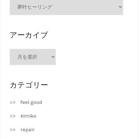
カ
テ
ゴ
リ
ー
アーカイブ
ア
ー
カ
イ
ブ
カテゴリー
feel good
kimiko
repair