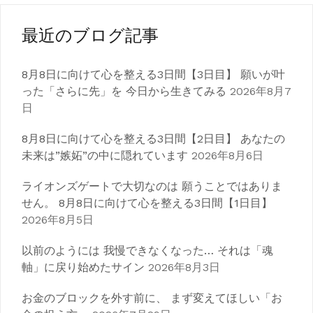
稿
ナ
最近のブログ記事
ビ
8月8日に向けて心を整える3日間【3日目】 願いが叶
ゲ
った「さらに先」を 今日から生きてみる
2026年8月7
日
ー
シ
8月8日に向けて心を整える3日間【2日目】 あなたの
未来は”嫉妬”の中に隠れています
2026年8月6日
ョ
ライオンズゲートで大切なのは 願うことではありま
ン
せん。 8月8日に向けて心を整える3日間【1日目】
2026年8月5日
以前のようには 我慢できなくなった… それは「魂
軸」に戻り始めたサイン
2026年8月3日
お金のブロックを外す前に、 まず変えてほしい「お