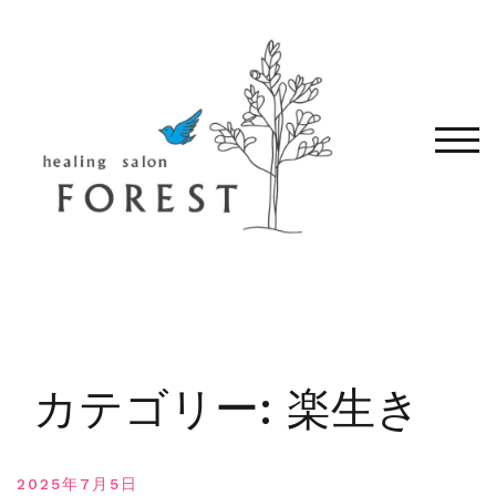
コ
ン
テ
ン
ツ
へ
モバ
移
動
す
る
カテゴリー:
楽生き
2025年7月5日