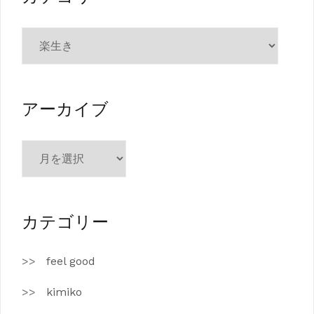
カ
テ
ゴ
リ
ー
アーカイブ
ア
ー
カ
イ
ブ
カテゴリー
feel good
kimiko