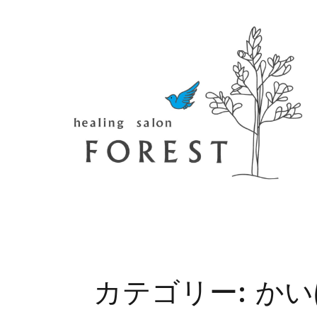
コ
ン
テ
ン
ツ
へ
移
動
す
る
カテゴリー:
かい