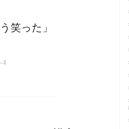
う笑った」
…]