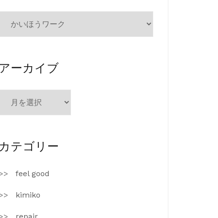
カ
テ
ゴ
リ
ー
アーカイブ
ア
ー
カ
イ
ブ
カテゴリー
feel good
kimiko
repair