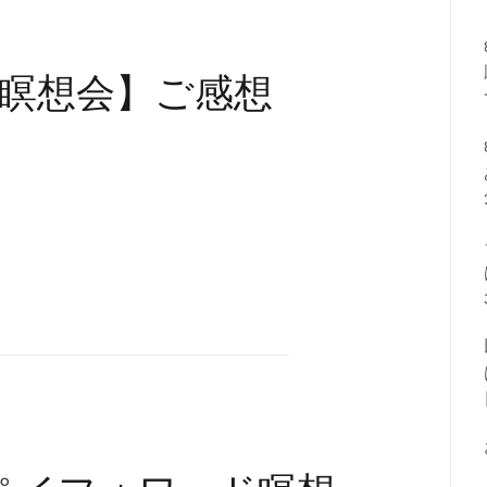
瞑想会】ご感想