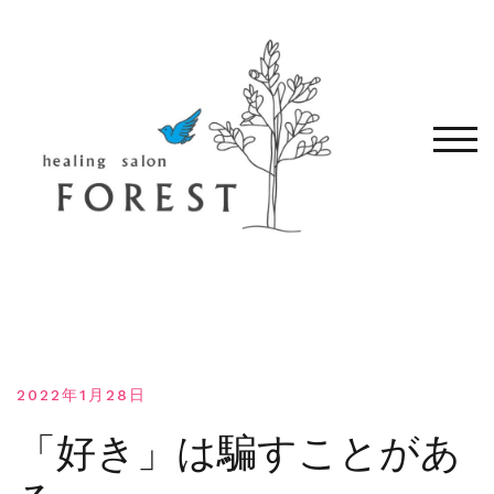
コ
ン
テ
ン
ツ
へ
モバ
移
動
す
る
2022年1月28日
「好き」は騙すことがあ