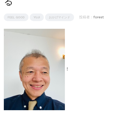
る
投稿者 :
forest
FEEL GOOD
YUJI
おかげマインド
！