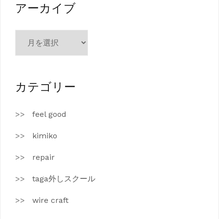
ー
アーカイブ
ア
ー
カ
イ
ブ
カテゴリー
feel good
kimiko
repair
taga外しスクール
wire craft