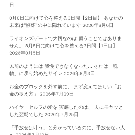
シ
日
ョ
8月8日に向けて心を整える3日間【2日目】 あなたの
ン
未来は”嫉妬”の中に隠れています
2026年8月6日
ライオンズゲートで大切なのは 願うことではありま
せん。 8月8日に向けて心を整える3日間【1日目】
2026年8月5日
以前のようには 我慢できなくなった… それは「魂
軸」に戻り始めたサイン
2026年8月3日
お金のブロックを外す前に、 まず変えてほしい「お
金の捉え方」
2026年7月29日
ハイヤーセルフの愛を 実感したのは、 夫にモヤッと
した翌朝でした
2026年7月25日
「手放せば叶う」と分かっているのに、手放せない人
へ
2026年7月19日