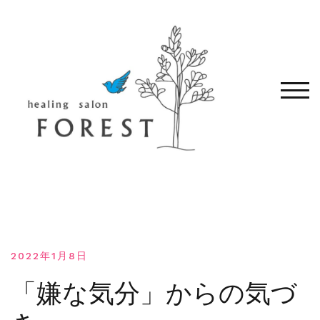
コ
ン
テ
ン
ツ
へ
モバ
移
動
す
る
2022年1月8日
「嫌な気分」からの気づ