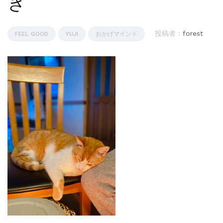
き
投稿者 :
forest
FEEL GOOD
YUJI
おかげマインド