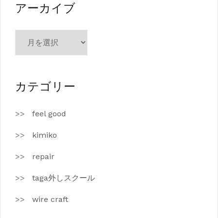
ー
アーカイブ
ア
ー
カ
イ
ブ
カテゴリー
feel good
kimiko
repair
taga外しスクール
wire craft