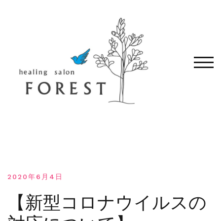
コ
ン
テ
ン
ツ
へ
モバ
移
動
す
る
2020年6月4日
【新型コロナウイルスの