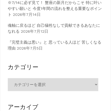
※7/14に必ず見て！ 蟹座の新月だからこそ 特に叶い
やすい願いと 今度1年間の流れを整える重要なポイン
ト
2026年7月14日
魂軸に戻るほど 自己犠牲なしで貢献できるあなたに
なれる
2026年7月12日
『完璧主義は悪い』と 思っている人ほど 苦しくなる
理由
2026年7月5日
カテゴリー
カ
テ
ゴ
リ
ー
アーカイブ