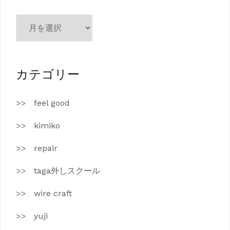
ア
ー
カ
イ
ブ
カテゴリー
feel good
kimiko
repair
taga外しスクール
wire craft
yuji