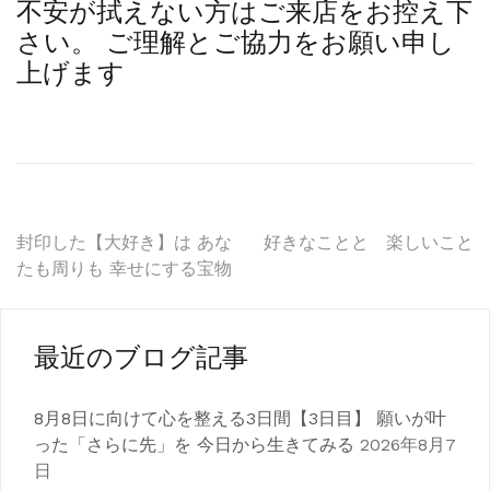
不安が拭えない方はご来店をお控え下
さい。 ご理解とご協力をお願い申し
上げます
投
封印した【大好き】は あな
好きなことと 楽しいこと
たも周りも 幸せにする宝物
稿
ナ
最近のブログ記事
ビ
ゲ
8月8日に向けて心を整える3日間【3日目】 願いが叶
った「さらに先」を 今日から生きてみる
2026年8月7
ー
日