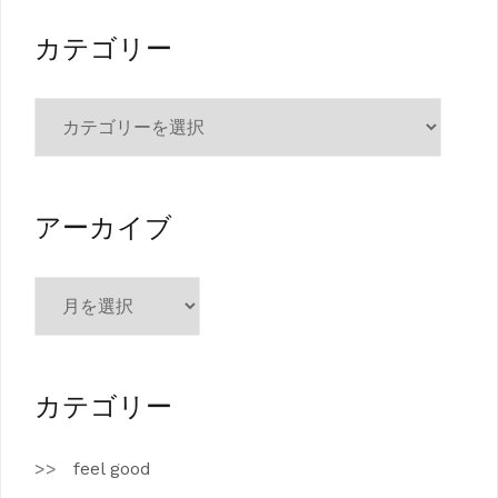
カテゴリー
カ
テ
ゴ
リ
ー
アーカイブ
ア
ー
カ
イ
ブ
カテゴリー
feel good