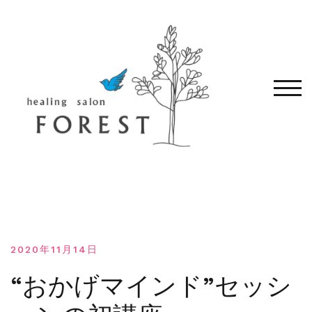
コ
ン
テ
ン
ツ
へ
モバ
移
動
す
る
2020年11月14日
“おかげマインド”セッシ