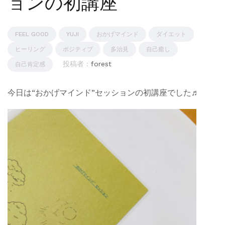
ョンの初講座
FEEL GOOD
YUJI
おかげマインド
ダイエット
ヒーリング
ポジティブ
多治見
自己癒し
投稿者 :
forest
自己肯定感
今日は“おかげマインド”セッションの初講座でした♬