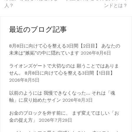
稿
人？
ンドとは？
ナ
ビ
最近のブログ記事
ゲ
8月8日に向けて心を整える3日間【2日目】 あなたの
ー
未来は”嫉妬”の中に隠れています
2026年8月6日
シ
ライオンズゲートで大切なのは 願うことではありま
ョ
せん。 8月8日に向けて心を整える3日間【1日目】
ン
2026年8月5日
以前のようには 我慢できなくなった… それは「魂
軸」に戻り始めたサイン
2026年8月3日
お金のブロックを外す前に、 まず変えてほしい「お
金の捉え方」
2026年7月29日