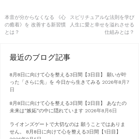
投
本音が分からなくなる 《心
スピリチュアルな法則を学び
の癒着》を 改善する新習慣
人生に愛と幸せを溢れさせる
稿
とは？
仕組みとは？
ナ
ビ
最近のブログ記事
ゲ
8月8日に向けて心を整える3日間【3日目】 願いが叶
ー
った「さらに先」を 今日から生きてみる
2026年8月7
シ
日
ョ
8月8日に向けて心を整える3日間【2日目】 あなたの
ン
未来は”嫉妬”の中に隠れています
2026年8月6日
ライオンズゲートで大切なのは 願うことではありま
せん。 8月8日に向けて心を整える3日間【1日目】