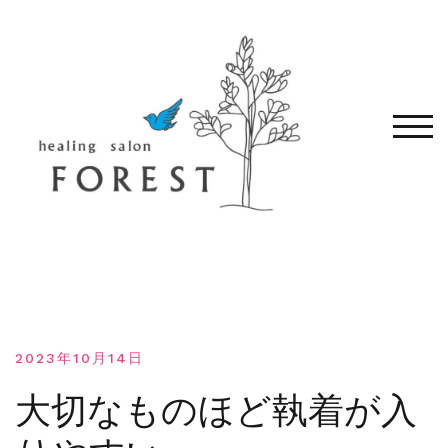
コ
ン
テ
ン
ツ
へ
モバ
移
動
す
る
2023年10月14日
大切なものほど執着が入