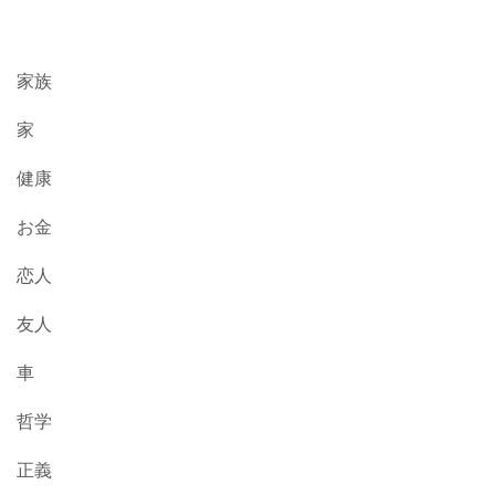
家族
家
健康
お金
恋人
友人
車
哲学
正義