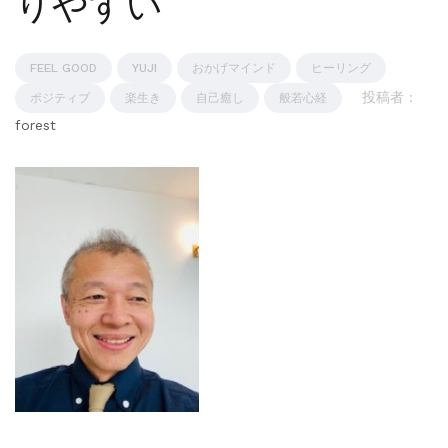
りやすい
FEEL GOOD
YUJI
おかげマインド
ヒーリング
投稿者 :
ポジティブ
楽生き
自己癒し
般若心経
forest