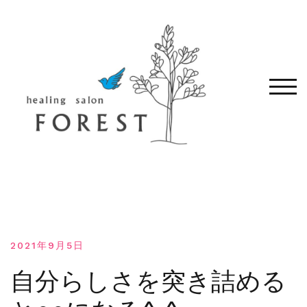
コ
ン
テ
ン
ツ
へ
モバ
移
動
す
る
2021年9月5日
自分らしさを突き詰める