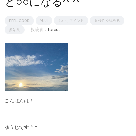
と○○になる^ ^
FEEL GOOD
YUJI
おかげマインド
多様性を認める
投稿者 :
forest
多治見
こんばんは！
ゆうじです ^ ^