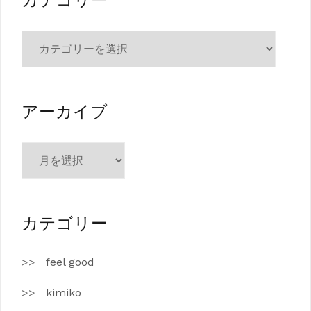
カテゴリー
カ
テ
ゴ
リ
ー
アーカイブ
ア
ー
カ
イ
ブ
カテゴリー
feel good
kimiko