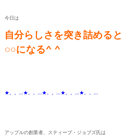
今日は
自分らしさを突き詰めると
○○になる^ ^
★。。…★。。…★。。…★。。…★。。…
アップルの創業者、スティーブ・ジョブズ氏は