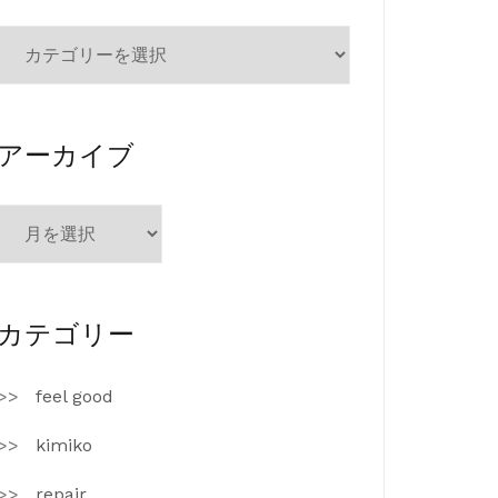
カ
テ
ゴ
リ
ー
アーカイブ
ア
ー
カ
イ
ブ
カテゴリー
feel good
kimiko
repair