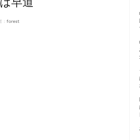
は早道
 :
forest