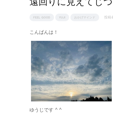
遠回りに見えてじつ
投稿者
FEEL GOOD
YUJI
おかげマインド
こんばんは！
ゆうじです ^ ^