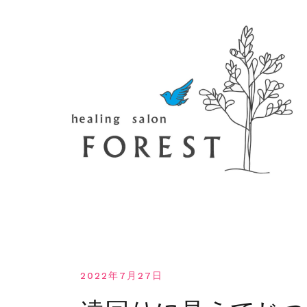
コ
ン
テ
ン
ツ
へ
移
動
す
る
2022年7月27日