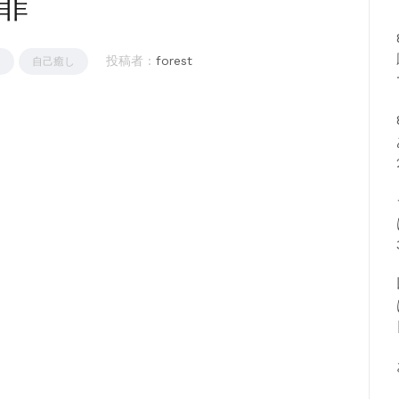
罪
投稿者 :
forest
き
自己癒し