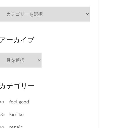
カ
テ
ゴ
リ
ー
アーカイブ
ア
ー
カ
イ
ブ
カテゴリー
feel good
kimiko
repair