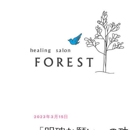
コ
ン
テ
ン
ツ
へ
移
動
す
る
2023年3月15日