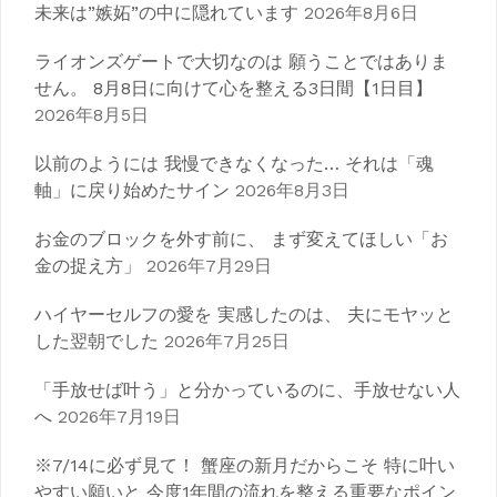
ゲ
未来は”嫉妬”の中に隠れています
2026年8月6日
ー
ライオンズゲートで大切なのは 願うことではありま
シ
せん。 8月8日に向けて心を整える3日間【1日目】
2026年8月5日
ョ
以前のようには 我慢できなくなった… それは「魂
ン
軸」に戻り始めたサイン
2026年8月3日
お金のブロックを外す前に、 まず変えてほしい「お
金の捉え方」
2026年7月29日
ハイヤーセルフの愛を 実感したのは、 夫にモヤッと
した翌朝でした
2026年7月25日
「手放せば叶う」と分かっているのに、手放せない人
へ
2026年7月19日
※7/14に必ず見て！ 蟹座の新月だからこそ 特に叶い
やすい願いと 今度1年間の流れを整える重要なポイン