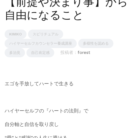
【前提や決まり事】から
自由になること
KIMIKO
スピリチュアル
ハイヤーセルフカウンセラー養成講座
多様性を認める
投稿者 :
forest
多治見
自己肯定感
エゴを手放してハートで生きる
ハイヤーセルフの『ハートの法則』で
自分軸と自信を取り戻し
“愛”と“感謝”の人生に導ける