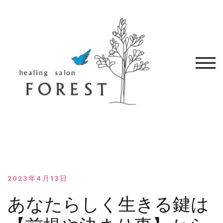
コ
ン
テ
ン
ツ
へ
モバ
移
動
す
る
2023年4月13日
あなたらしく生きる鍵は