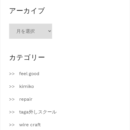
リ
ー
アーカイブ
ア
ー
カ
イ
ブ
カテゴリー
feel good
kimiko
repair
taga外しスクール
wire craft