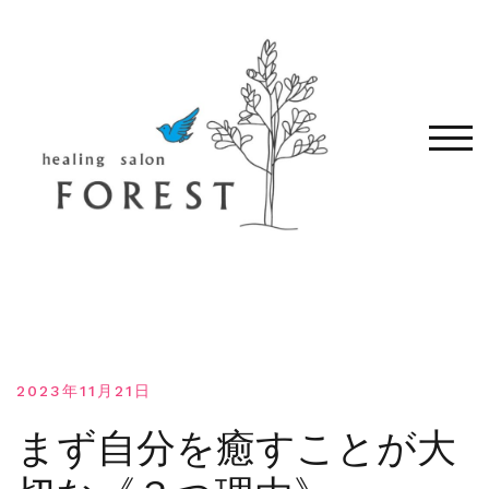
コ
ン
テ
ン
ツ
へ
モバ
移
動
す
る
2023年11月21日
まず自分を癒すことが大