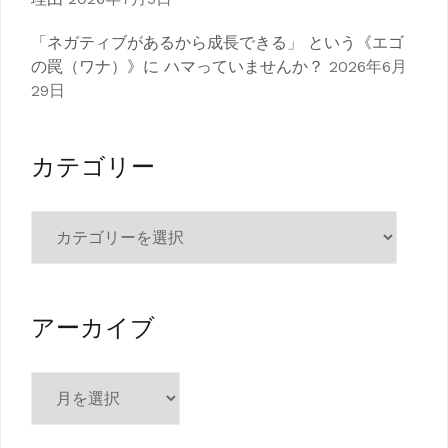
「ネガティブがあるから成長できる」 という《エゴ
の罠（ワナ）》に ハマっていませんか？
2026年6月
29日
カテゴリー
カ
テ
ゴ
リ
ー
アーカイブ
ア
ー
カ