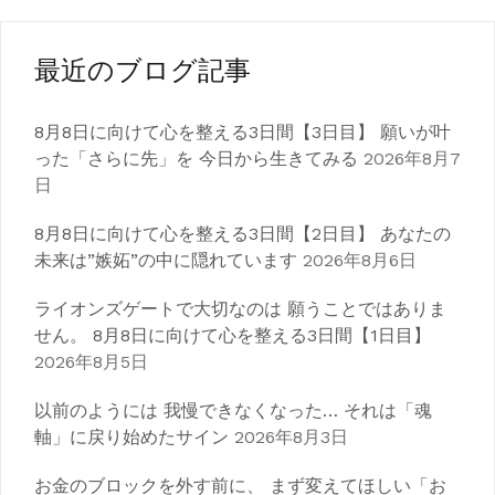
ビ
ゲ
最近のブログ記事
ー
8月8日に向けて心を整える3日間【3日目】 願いが叶
シ
った「さらに先」を 今日から生きてみる
2026年8月7
日
ョ
ン
8月8日に向けて心を整える3日間【2日目】 あなたの
未来は”嫉妬”の中に隠れています
2026年8月6日
ライオンズゲートで大切なのは 願うことではありま
せん。 8月8日に向けて心を整える3日間【1日目】
2026年8月5日
以前のようには 我慢できなくなった… それは「魂
軸」に戻り始めたサイン
2026年8月3日
お金のブロックを外す前に、 まず変えてほしい「お