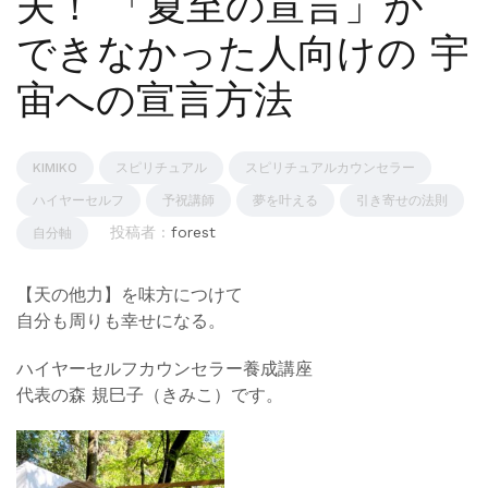
夫！ 「夏至の宣言」が
できなかった人向けの 宇
宙への宣言方法
KIMIKO
スピリチュアル
スピリチュアルカウンセラー
ハイヤーセルフ
予祝講師
夢を叶える
引き寄せの法則
投稿者 :
forest
自分軸
【天の他力】を味方につけて
自分も周りも幸せになる。
ハイヤーセルフカウンセラー養成講座
代表の森 規巳子（きみこ）です。