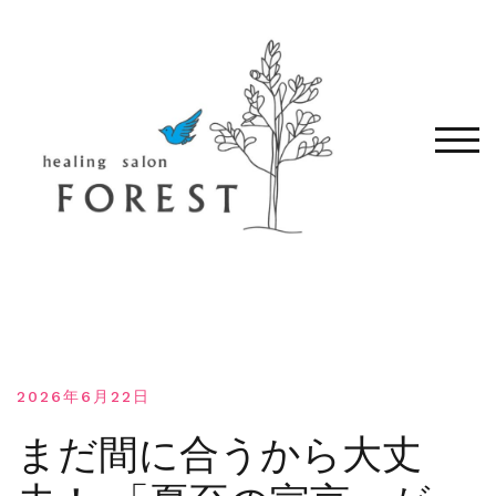
コ
ン
テ
ン
ツ
へ
モバ
移
動
す
る
2026年6月22日
まだ間に合うから大丈