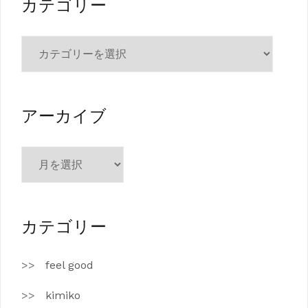
カテゴリー
カ
テ
ゴ
リ
ー
アーカイブ
ア
ー
カ
イ
ブ
カテゴリー
feel good
kimiko