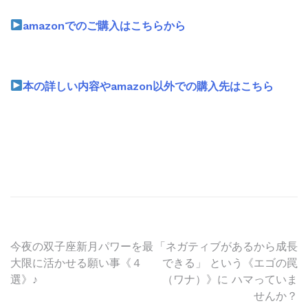
amazonでのご購入はこちらから
本の詳しい内容やamazon以外での購入先はこちら
投
今夜の双子座新月パワーを最
「ネガティブがあるから成長
大限に活かせる願い事《４
できる」 という《エゴの罠
稿
選》♪
（ワナ）》に ハマっていま
せんか？
ナ