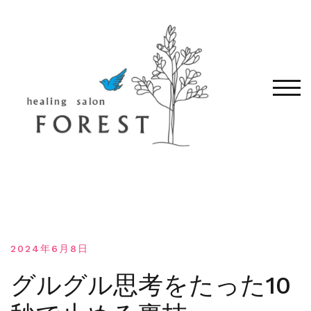
コ
ン
テ
ン
ツ
へ
モバ
移
動
す
る
2024年6月8日
グルグル思考をたった10