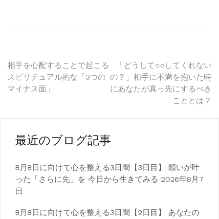
投
相手を心配することで起こる
「どうして○○してくれない
スピリチュアル的な「3つの
の？」相手に不満を抱いた時
稿
マイナス面」
にあなたが真っ先にするべき
こととは？
ナ
ビ
ゲ
最近のブログ記事
ー
8月8日に向けて心を整える3日間【3日目】 願いが叶
シ
った「さらに先」を 今日から生きてみる
2026年8月7
日
ョ
ン
8月8日に向けて心を整える3日間【2日目】 あなたの