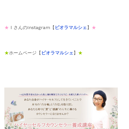
★
ＩさんのInstagram【
ビオラマルシェ
】
★
★
ホームページ【
ビオラマルシェ
】
★