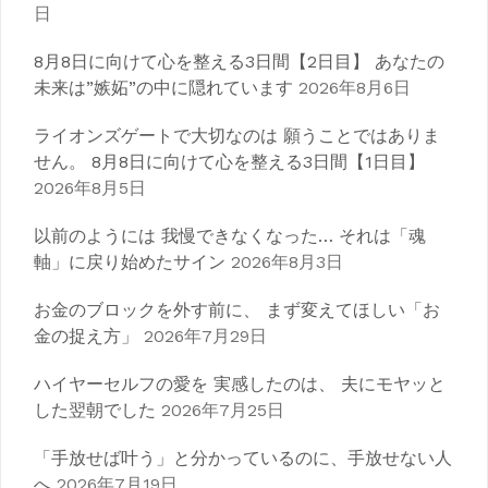
シ
日
ョ
8月8日に向けて心を整える3日間【2日目】 あなたの
ン
未来は”嫉妬”の中に隠れています
2026年8月6日
ライオンズゲートで大切なのは 願うことではありま
せん。 8月8日に向けて心を整える3日間【1日目】
2026年8月5日
以前のようには 我慢できなくなった… それは「魂
軸」に戻り始めたサイン
2026年8月3日
お金のブロックを外す前に、 まず変えてほしい「お
金の捉え方」
2026年7月29日
ハイヤーセルフの愛を 実感したのは、 夫にモヤッと
した翌朝でした
2026年7月25日
「手放せば叶う」と分かっているのに、手放せない人
へ
2026年7月19日