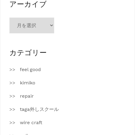
ー
アーカイブ
ア
ー
カ
イ
ブ
カテゴリー
feel good
kimiko
repair
taga外しスクール
wire craft