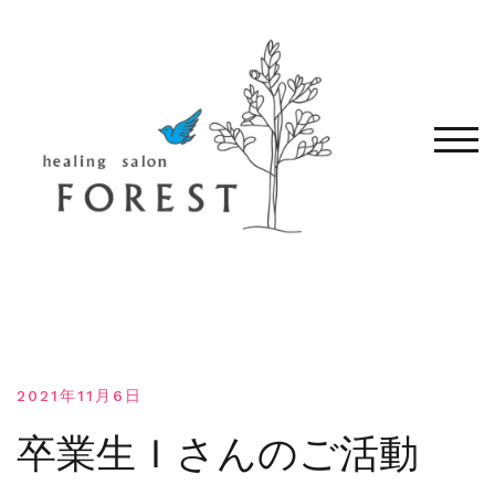
コ
ン
テ
ン
ツ
へ
モバ
移
動
す
る
2021年11月6日
卒業生Ｉさんのご活動