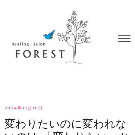
コ
ン
テ
ン
ツ
へ
モバ
移
動
す
る
2024年12月16日
変わりたいのに変われな