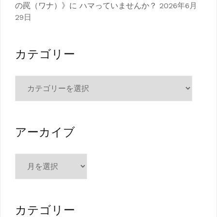
の罠（ワナ）》に ハマっていませんか？
2026年6月
29日
カテゴリー
カ
テ
ゴ
リ
ー
アーカイブ
ア
ー
カ
イ
ブ
カテゴリー