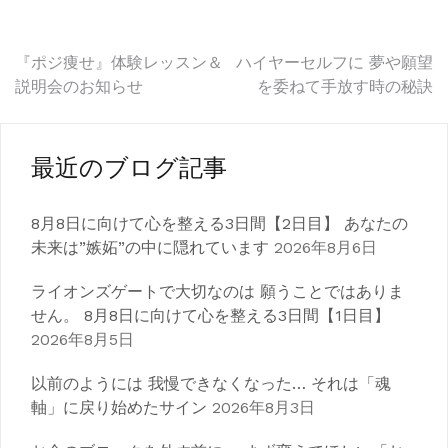
投
『ポジ痩せ』体験レッスン＆
ハイヤーセルフに 夢や願望
説明会のお知らせ
を委ねて手放す時の秘訣
稿
ナ
最近のブログ記事
ビ
ゲ
8月8日に向けて心を整える3日間【2日目】 あなたの
未来は”嫉妬”の中に隠れています
2026年8月6日
ー
シ
ライオンズゲートで大切なのは 願うことではありま
せん。 8月8日に向けて心を整える3日間【1日目】
ョ
2026年8月5日
ン
以前のようには 我慢できなくなった… それは「魂
軸」に戻り始めたサイン
2026年8月3日