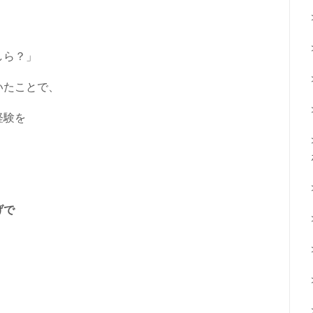
しら？」
いたことで、
経験を
げで