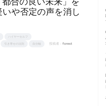
「都合の良い未来」を
疑いや否定の声を消し
ハイヤーセルフ
投稿者 :
forest
引き寄せの法則
自分軸