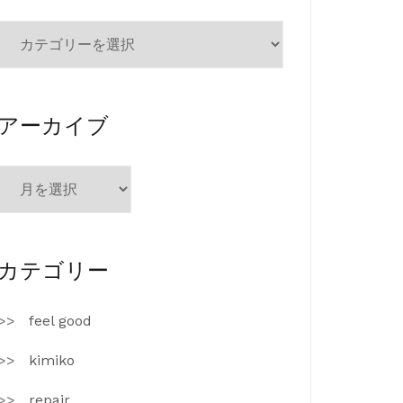
カ
テ
ゴ
リ
ー
アーカイブ
ア
ー
カ
イ
ブ
カテゴリー
feel good
kimiko
repair