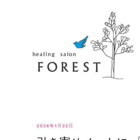
コ
ン
テ
ン
ツ
へ
移
動
す
る
2026年1月22日