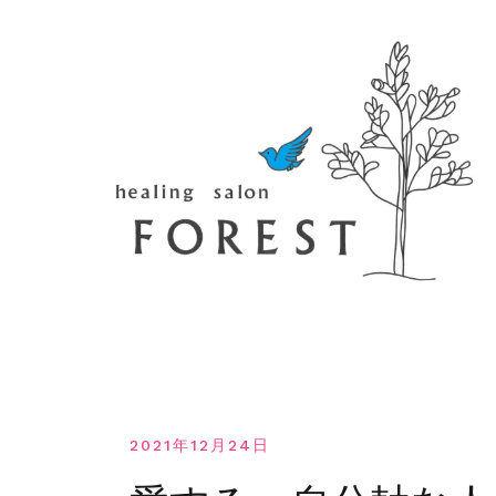
コ
ン
テ
ン
ツ
へ
移
動
す
る
2021年12月24日