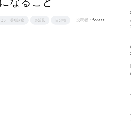
になること
投稿者 :
forest
セラー養成講座
多治見
自分軸