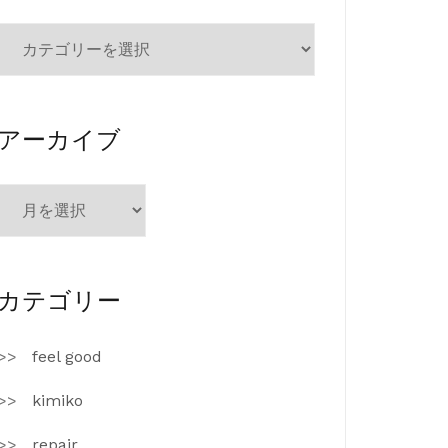
カ
テ
ゴ
リ
ー
アーカイブ
ア
ー
カ
イ
ブ
カテゴリー
feel good
kimiko
repair