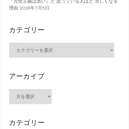
『完璧主義は悪い』と 思っている人ほど 苦しくなる
理由
2026年7月5日
カテゴリー
カ
テ
ゴ
リ
ー
アーカイブ
ア
ー
カ
イ
ブ
カテゴリー