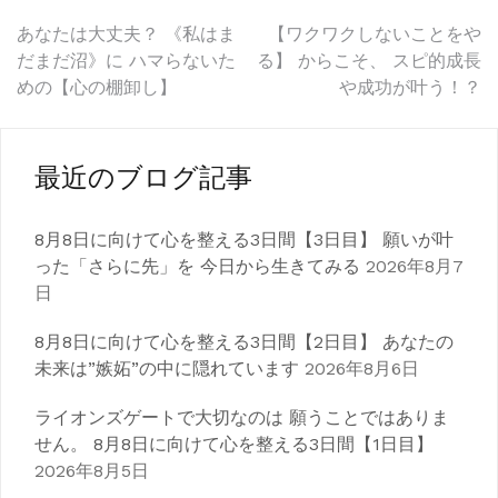
投
あなたは大丈夫？ 《私はま
【ワクワクしないことをや
だまだ沼》に ハマらないた
る】 からこそ、 スピ的成長
稿
めの【心の棚卸し】
や成功が叶う！？
ナ
ビ
最近のブログ記事
ゲ
8月8日に向けて心を整える3日間【3日目】 願いが叶
ー
った「さらに先」を 今日から生きてみる
2026年8月7
シ
日
ョ
8月8日に向けて心を整える3日間【2日目】 あなたの
ン
未来は”嫉妬”の中に隠れています
2026年8月6日
ライオンズゲートで大切なのは 願うことではありま
せん。 8月8日に向けて心を整える3日間【1日目】
2026年8月5日