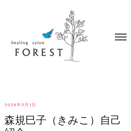
コ
ン
テ
ン
ツ
へ
モバ
移
動
す
る
2026年3月1日
森規巳子（きみこ）自己