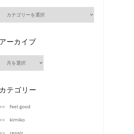
カ
テ
ゴ
リ
ー
アーカイブ
ア
ー
カ
イ
ブ
カテゴリー
feel good
kimiko
repair