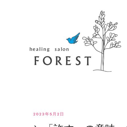
コ
ン
テ
ン
ツ
へ
移
動
す
る
2023年5月2日