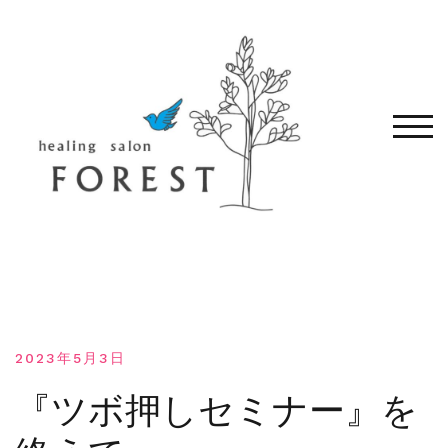
コ
ン
テ
ン
ツ
へ
モバ
移
動
す
る
2023年5月3日
『ツボ押しセミナー』を