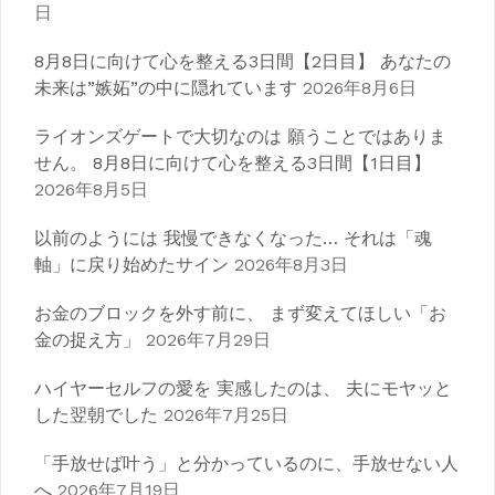
日
ョ
ン
8月8日に向けて心を整える3日間【2日目】 あなたの
未来は”嫉妬”の中に隠れています
2026年8月6日
ライオンズゲートで大切なのは 願うことではありま
せん。 8月8日に向けて心を整える3日間【1日目】
2026年8月5日
以前のようには 我慢できなくなった… それは「魂
軸」に戻り始めたサイン
2026年8月3日
お金のブロックを外す前に、 まず変えてほしい「お
金の捉え方」
2026年7月29日
ハイヤーセルフの愛を 実感したのは、 夫にモヤッと
した翌朝でした
2026年7月25日
「手放せば叶う」と分かっているのに、手放せない人
へ
2026年7月19日