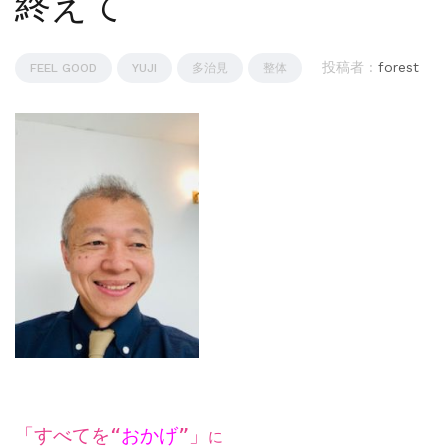
終えて
投稿者 :
forest
FEEL GOOD
YUJI
多治見
整体
「すべてを“
おかげ
”」
に