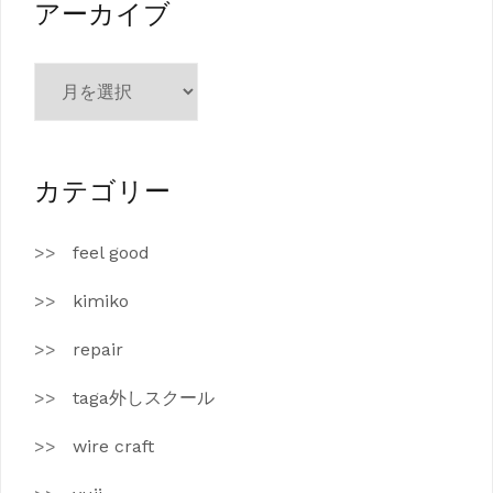
ー
アーカイブ
ア
ー
カ
イ
ブ
カテゴリー
feel good
kimiko
repair
taga外しスクール
wire craft