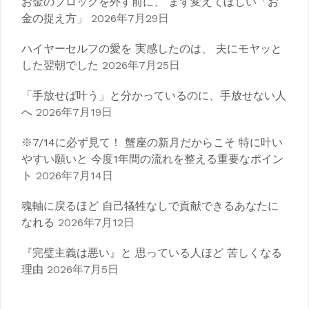
お金のブロックを外す前に、 まず変えてほしい「お
金の捉え方」
2026年7月29日
ハイヤーセルフの愛を 実感したのは、 夫にモヤッと
した翌朝でした
2026年7月25日
「手放せば叶う」と分かっているのに、手放せない人
へ
2026年7月19日
※7/14に必ず見て！ 蟹座の新月だからこそ 特に叶い
やすい願いと 今度1年間の流れを整える重要なポイン
ト
2026年7月14日
魂軸に戻るほど 自己犠牲なしで貢献できるあなたに
なれる
2026年7月12日
『完璧主義は悪い』と 思っている人ほど 苦しくなる
理由
2026年7月5日