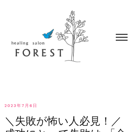
コ
ン
テ
ン
ツ
へ
モバ
移
動
す
る
2023年7月6日
＼失敗が怖い人必見！／