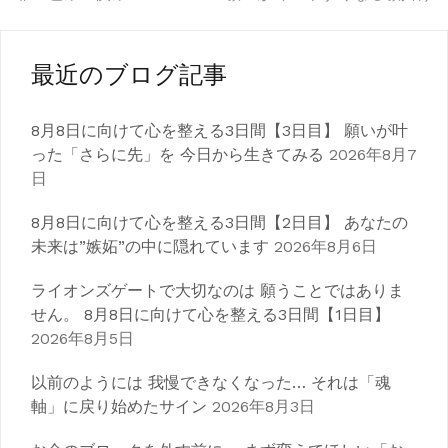
投
稿
ナ
最近のブログ記事
ビ
8月8日に向けて心を整える3日間【3日目】 願いが叶
ゲ
った「さらに先」を 今日から生きてみる
2026年8月7
日
ー
シ
8月8日に向けて心を整える3日間【2日目】 あなたの
未来は”嫉妬”の中に隠れています
2026年8月6日
ョ
ライオンズゲートで大切なのは 願うことではありま
ン
せん。 8月8日に向けて心を整える3日間【1日目】
2026年8月5日
以前のようには 我慢できなくなった… それは「魂
軸」に戻り始めたサイン
2026年8月3日