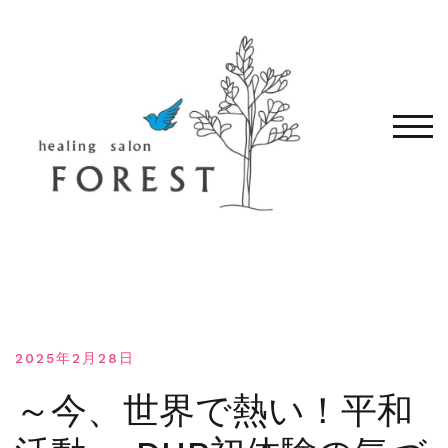
コ
ン
テ
ン
ツ
へ
モバ
移
動
す
る
2025年2月28日
～今、世界で熱い！平和