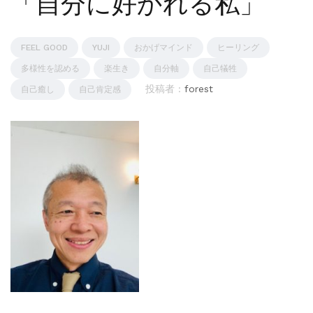
「自分に好かれる私」
FEEL GOOD
YUJI
おかげマインド
ヒーリング
多様性を認める
楽生き
自分軸
自己犠牲
投稿者 :
forest
自己癒し
自己肯定感