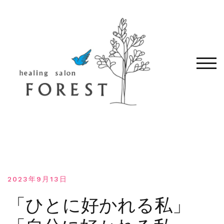
コ
ン
テ
ン
ツ
へ
モバ
移
動
す
る
2023年9月13日
「ひとに好かれる私」