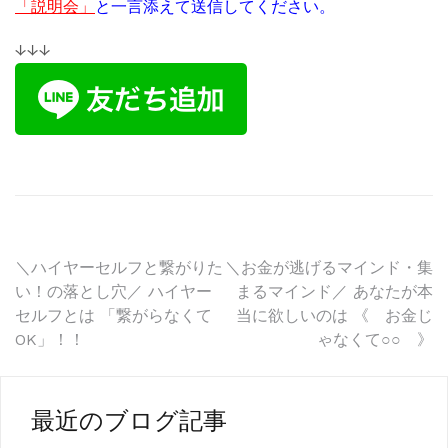
「説明会」
と一言添えて送信してください。
↓↓↓
投
＼ハイヤーセルフと繋がりた
＼お金が逃げるマインド・集
い！の落とし穴／ ハイヤー
まるマインド／ あなたが本
稿
セルフとは 「繋がらなくて
当に欲しいのは 《 お金じ
OK」！！
ゃなくて○○ 》
ナ
ビ
ゲ
最近のブログ記事