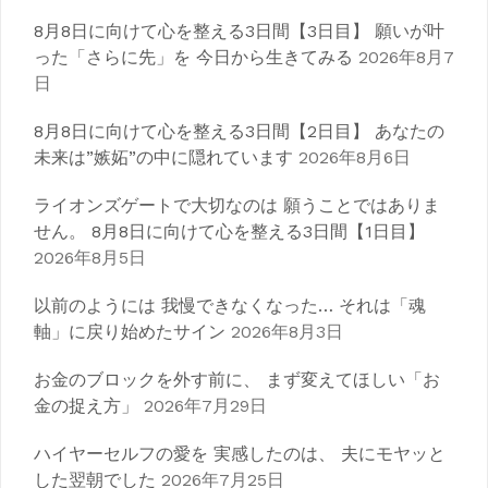
ー
8月8日に向けて心を整える3日間【3日目】 願いが叶
シ
った「さらに先」を 今日から生きてみる
2026年8月7
日
ョ
ン
8月8日に向けて心を整える3日間【2日目】 あなたの
未来は”嫉妬”の中に隠れています
2026年8月6日
ライオンズゲートで大切なのは 願うことではありま
せん。 8月8日に向けて心を整える3日間【1日目】
2026年8月5日
以前のようには 我慢できなくなった… それは「魂
軸」に戻り始めたサイン
2026年8月3日
お金のブロックを外す前に、 まず変えてほしい「お
金の捉え方」
2026年7月29日
ハイヤーセルフの愛を 実感したのは、 夫にモヤッと
した翌朝でした
2026年7月25日