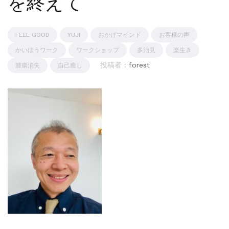
を終えて
FEEL GOOD
YUJI
おかげマインド
お客様の声
かいほうワーク
ワークショップ
多治見
楽生き
投稿者 :
forest
腫瘍消失
自己癒し