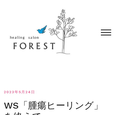
コ
ン
テ
ン
ツ
へ
モバ
移
動
す
る
2023年5月24日
WS「腫瘍ヒーリング」