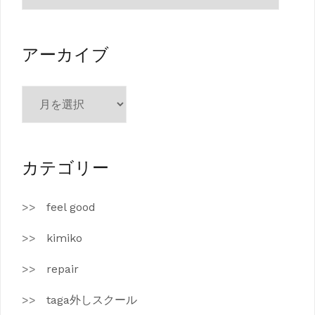
ゴ
リ
ー
アーカイブ
ア
ー
カ
イ
ブ
カテゴリー
feel good
kimiko
repair
taga外しスクール