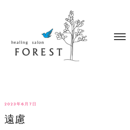
コ
ン
テ
ン
ツ
へ
モバ
移
動
す
る
2023年6月7日
遠慮