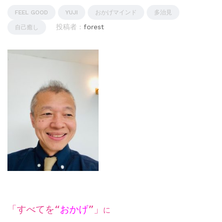
FEEL GOOD
YUJI
おかげマインド
多治見
投稿者 :
forest
自己癒し
「すべてを“
おかげ
”」
に