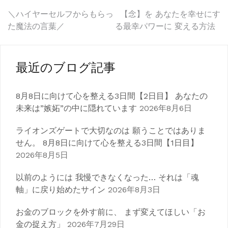
投
＼ハイヤーセルフからもらっ
【念】を あなたを幸せにす
た魔法の言葉／
る最幸パワーに 変える方法
稿
ナ
最近のブログ記事
ビ
ゲ
8月8日に向けて心を整える3日間【2日目】 あなたの
未来は”嫉妬”の中に隠れています
2026年8月6日
ー
シ
ライオンズゲートで大切なのは 願うことではありま
せん。 8月8日に向けて心を整える3日間【1日目】
ョ
2026年8月5日
ン
以前のようには 我慢できなくなった… それは「魂
軸」に戻り始めたサイン
2026年8月3日
お金のブロックを外す前に、 まず変えてほしい「お
金の捉え方」
2026年7月29日