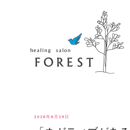
コ
ン
テ
ン
ツ
へ
移
動
す
る
2026年6月29日