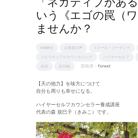
「ネガティブがある
いう《エゴの罠（ワ
ませんか？
KIMIKO
お客様の声
スクール・コーチング
スピリチュアルカウンセリング
ハイヤーセルフ
投稿者 :
forest
自信
自分軸
【天の他力】を味方につけて
自分も周りも幸せになる。
ハイヤーセルフカウンセラー養成講座
代表の森 規巳子（きみこ）です。