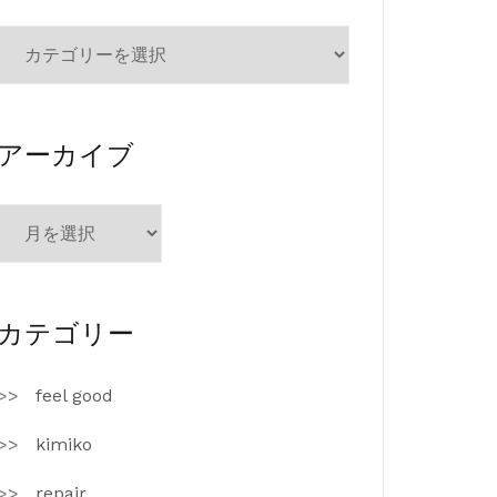
カ
テ
ゴ
リ
ー
アーカイブ
ア
ー
カ
イ
ブ
カテゴリー
feel good
kimiko
repair