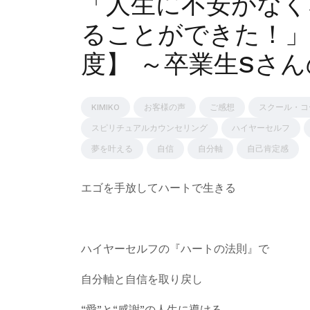
「人生に不安がなく
ることができた！」
度】 ～卒業生Sさ
KIMIKO
お客様の声
ご感想
スクール・コ
スピリチュアルカウンセリング
ハイヤーセルフ
夢を叶える
自信
自分軸
自己肯定感
エゴを手放してハートで生きる
ハイヤーセルフの『ハートの法則』で
自分軸と自信を取り戻し
“愛”と“感謝”の人生に導ける