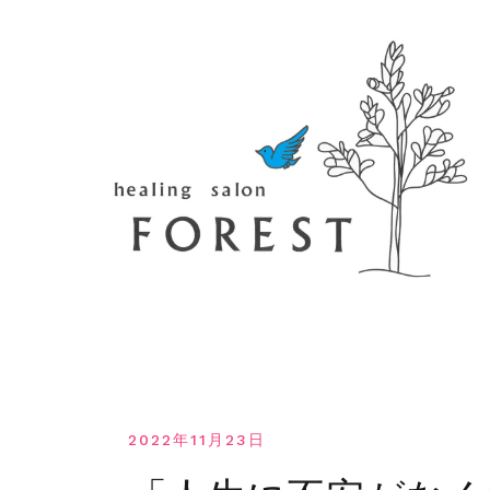
コ
ン
テ
ン
ツ
へ
移
動
す
る
2022年11月23日