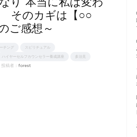
なり 本当に私は変わ
 そのカギは【○○
んのご感想～
ーチング
スピリチュアル
ハイヤーセルフカウンセラー養成講座
多治見
投稿者 :
forest