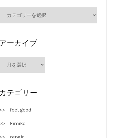
カ
テ
ゴ
リ
ー
アーカイブ
ア
ー
カ
イ
ブ
カテゴリー
feel good
kimiko
repair