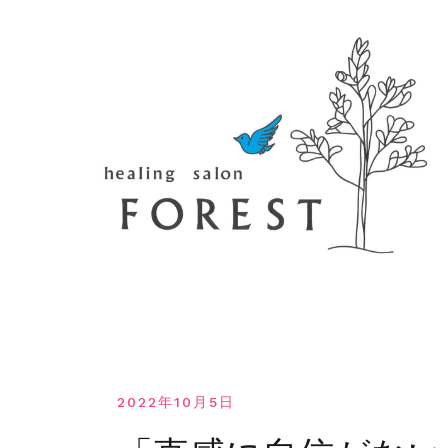
コ
ン
テ
ン
ツ
へ
移
動
す
る
2022年10月5日