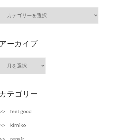
カ
テ
ゴ
リ
ー
アーカイブ
ア
ー
カ
イ
ブ
カテゴリー
feel good
kimiko
repair