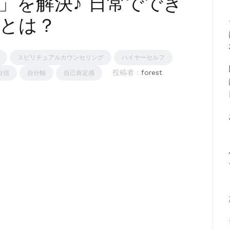
」を解決♪ 日常ででき
とは？
スピリチュアルカウンセリング
ハイヤーセルフ
投稿者 :
forest
自信
自分軸
自己肯定感