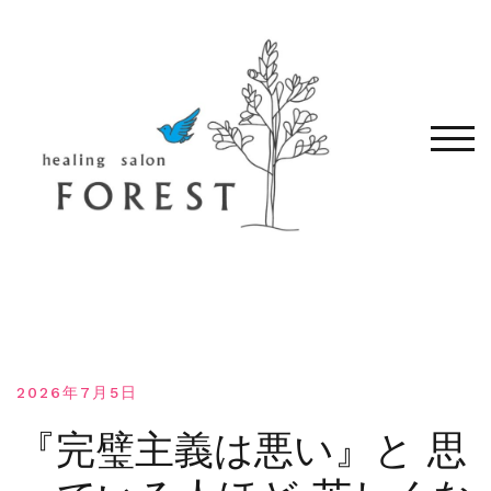
コ
ン
テ
ン
ツ
へ
モバ
移
動
す
る
2026年7月5日
『完璧主義は悪い』と 思