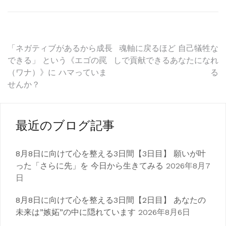
投
「ネガティブがあるから成長
魂軸に戻るほど 自己犠牲な
できる」 という《エゴの罠
しで貢献できるあなたになれ
稿
（ワナ）》に ハマっていま
る
せんか？
ナ
ビ
ゲ
最近のブログ記事
ー
8月8日に向けて心を整える3日間【3日目】 願いが叶
シ
った「さらに先」を 今日から生きてみる
2026年8月7
日
ョ
ン
8月8日に向けて心を整える3日間【2日目】 あなたの
未来は”嫉妬”の中に隠れています
2026年8月6日