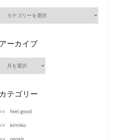
カ
テ
ゴ
リ
ー
アーカイブ
ア
ー
カ
イ
ブ
カテゴリー
feel good
kimiko
repair