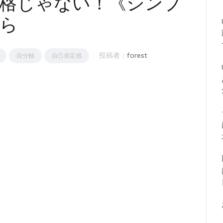
格じゃない！《シンプ
ら
投稿者 :
forest
自分軸
自己肯定感