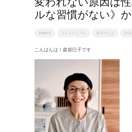
変われない原因は性
ルな習慣がない》か
KIMIKO
スピリチュアル
夢を叶える
自信
こんばんは！森規巳子です