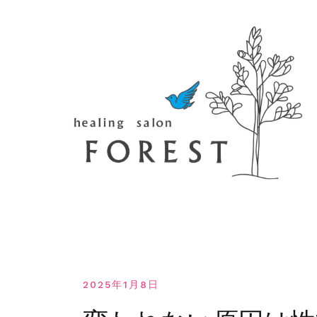
コ
ン
テ
ン
ツ
へ
移
動
す
る
2025年1月8日