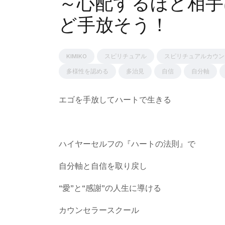
～心配するほど相手
ど手放そう！
KIMIKO
スピリチュアル
スピリチュアルカウン
多様性を認める
多治見
自信
自分軸
エゴを手放してハートで生きる
ハイヤーセルフの『ハートの法則』で
自分軸と自信を取り戻し
“愛”と“感謝”の人生に導ける
カウンセラースクール