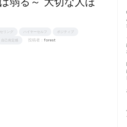
は弱る～ 大切な人ほ
セリング
ハイヤーセルフ
ポジティブ
投稿者 :
forest
自己肯定感