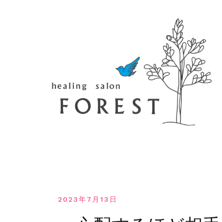
コ
ン
テ
ン
ツ
へ
移
動
す
る
2023年7月13日