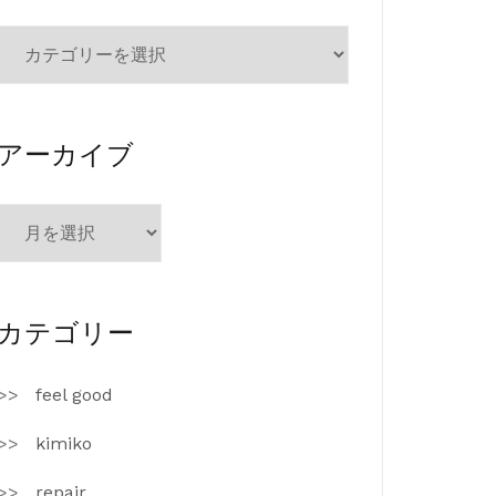
カ
テ
ゴ
リ
ー
アーカイブ
ア
ー
カ
イ
ブ
カテゴリー
feel good
kimiko
repair