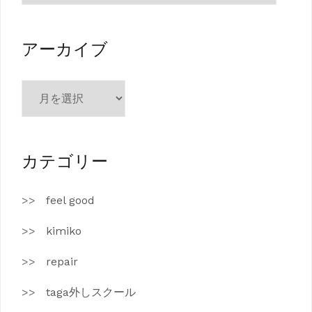
ゴ
リ
ー
アーカイブ
ア
ー
カ
イ
ブ
カテゴリー
feel good
kimiko
repair
taga外しスクール