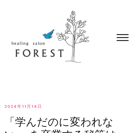
コ
ン
テ
ン
ツ
へ
モバ
移
動
す
る
2024年11月14日
「学んだのに変われな