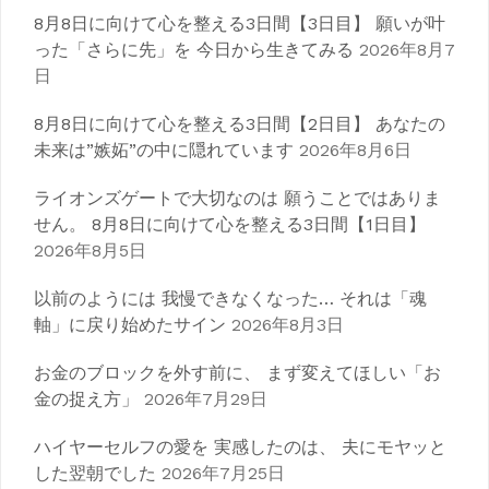
8月8日に向けて心を整える3日間【3日目】 願いが叶
ー
った「さらに先」を 今日から生きてみる
2026年8月7
シ
日
ョ
8月8日に向けて心を整える3日間【2日目】 あなたの
ン
未来は”嫉妬”の中に隠れています
2026年8月6日
ライオンズゲートで大切なのは 願うことではありま
せん。 8月8日に向けて心を整える3日間【1日目】
2026年8月5日
以前のようには 我慢できなくなった… それは「魂
軸」に戻り始めたサイン
2026年8月3日
お金のブロックを外す前に、 まず変えてほしい「お
金の捉え方」
2026年7月29日
ハイヤーセルフの愛を 実感したのは、 夫にモヤッと
した翌朝でした
2026年7月25日