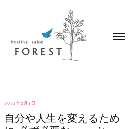
コ
ン
テ
ン
ツ
へ
モバ
移
動
す
る
2022年2月7日
自分や人生を変えるため