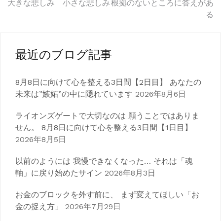
投
大きな悲しみ 小さな悲しみ
根拠のないところに答えがあ
る
稿
ナ
最近のブログ記事
ビ
ゲ
8月8日に向けて心を整える3日間【2日目】 あなたの
未来は”嫉妬”の中に隠れています
2026年8月6日
ー
シ
ライオンズゲートで大切なのは 願うことではありま
せん。 8月8日に向けて心を整える3日間【1日目】
ョ
2026年8月5日
ン
以前のようには 我慢できなくなった… それは「魂
軸」に戻り始めたサイン
2026年8月3日
お金のブロックを外す前に、 まず変えてほしい「お
金の捉え方」
2026年7月29日