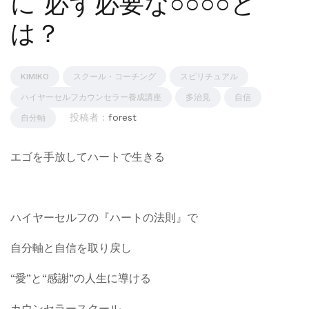
に 必ず必要な○○○○と
は？
KIMIKO
スクール・コーチング
スピリチュアル
ハイヤーセルフカウンセラー養成講座
多治見
自信
投稿者 :
forest
自分軸
エゴを手放してハートで生きる
ハイヤーセルフの『ハートの法則』で
自分軸と自信を取り戻し
“愛”と“感謝”の人生に導ける
カウンセラースクール