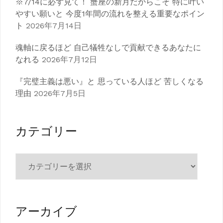
※7/14に必ず見て！ 蟹座の新月だからこそ 特に叶い
やすい願いと 今度1年間の流れを整える重要なポイン
ト
2026年7月14日
魂軸に戻るほど 自己犠牲なしで貢献できるあなたに
なれる
2026年7月12日
『完璧主義は悪い』と 思っている人ほど 苦しくなる
理由
2026年7月5日
カテゴリー
カ
テ
ゴ
リ
ー
アーカイブ