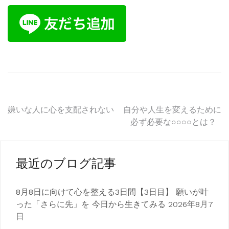
投
嫌いな人に心を支配されない
自分や人生を変えるために
必ず必要な○○○○とは？
稿
ナ
最近のブログ記事
ビ
ゲ
8月8日に向けて心を整える3日間【3日目】 願いが叶
った「さらに先」を 今日から生きてみる
2026年8月7
ー
日