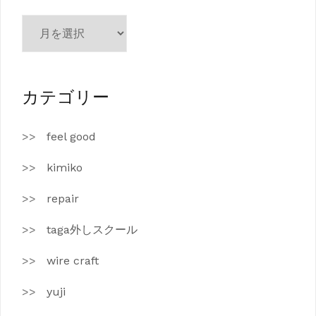
ア
ー
カ
イ
ブ
カテゴリー
feel good
kimiko
repair
taga外しスクール
wire craft
yuji